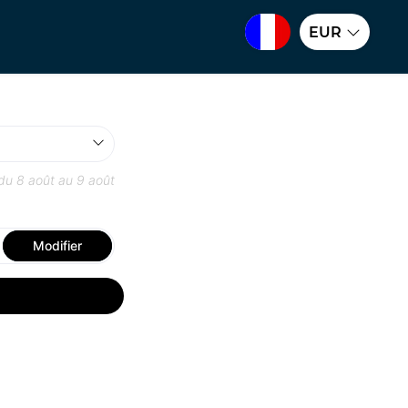
EUR
 du
8 août
au
9 août
Modifier